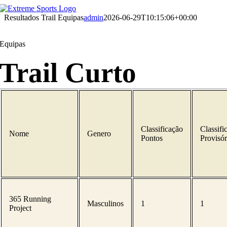
Skip
to
Resultados Trail Equipas
admin
2026-06-29T10:15:06+00:00
content
Equipas
Trail Curto
Classificação
Classifi
Nome
Genero
Pontos
Provisór
365 Running
Masculinos
1
1
Project